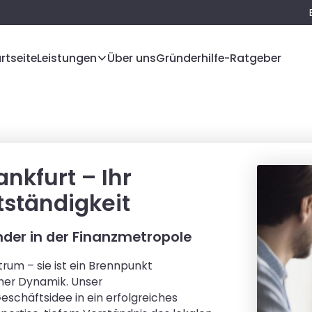
rtseite
Leistungen
Über uns
Gründerhilfe-Ratgeber
nkfurt – Ihr
tständigkeit
nder in der Finanzmetropole
trum – sie ist ein Brennpunkt
her Dynamik. Unser
eschäftsidee in ein erfolgreiches