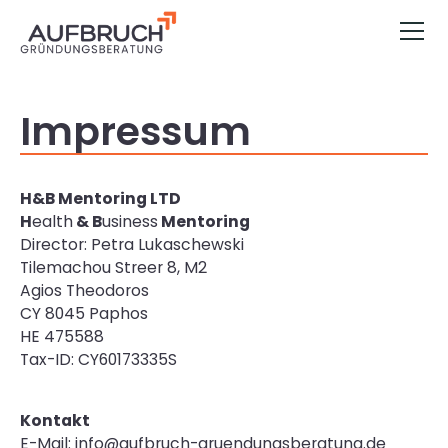
Impressum
H&B Mentoring LTD
H
ealth
& B
usiness
Mentoring
Director: Petra Lukaschewski
Tilemachou Streer 8, M2
Agios Theodoros
CY 8045 Paphos
HE 475588
Tax-ID: CY60173335S
Kontakt
E-Mail: info@aufbruch-gruendungsberatung.de