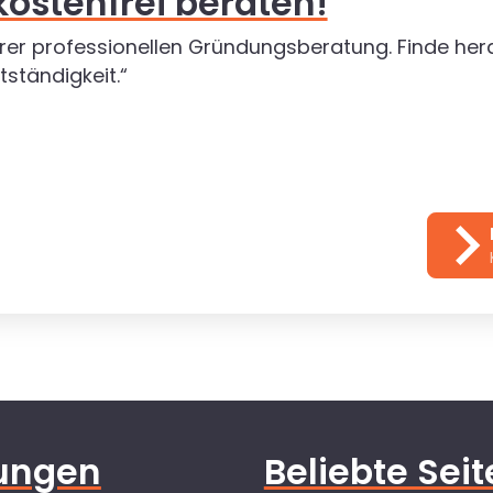
kostenfrei beraten!
rer professionellen Gründungsberatung. Finde hera
tständigkeit.“
tungen
Beliebte Sei