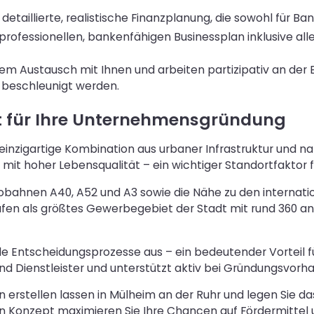
e detaillierte, realistische Finanzplanung, die sowohl für 
n professionellen, bankenfähigen Businessplan inklusive a
 Austausch mit Ihnen und arbeiten partizipativ an der E
 beschleunigt werden.
t für Ihre Unternehmensgründung
e einzigartige Kombination aus urbaner Infrastruktur und n
mit hoher Lebensqualität – ein wichtiger Standortfaktor fü
tobahnen A40, A52 und A3 sowie die Nähe zu den internat
afen als größtes Gewerbegebiet der Stadt mit rund 360 a
e Entscheidungsprozesse aus – ein bedeutender Vorteil f
nd Dienstleister und unterstützt aktiv bei Gründungsvorh
n erstellen lassen in Mülheim an der Ruhr und legen Sie d
n Konzept maximieren Sie Ihre Chancen auf Fördermittel un