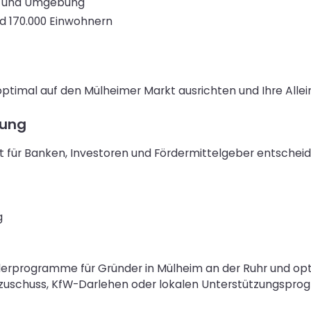
im und Umgebung
nd 170.000 Einwohnern
optimal auf den Mülheimer Markt ausrichten und Ihre Alle
rung
 für Banken, Investoren und Fördermittelgeber entscheiden
g
derprogramme für Gründer in Mülheim an der Ruhr und optim
zuschuss, KfW-Darlehen oder lokalen Unterstützungspr