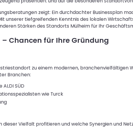
erzeugend präsentiert und auf die besonderen Standortvor
dungsberatungen zeigt: Ein durchdachter Businessplan m
 unserer tiefgreifenden Kenntnis des lokalen Wirtschafts
nderen Stärken des Standorts Mülheim für Ihr Geschäftsm
s – Chancen für Ihre Gründung
dustriestandort zu einem modernen, branchenvielfältigen 
ter Branchen:
ie ALDI SÜD
ionsspezialisten wie Turck
ung
on dieser Vielfalt profitieren und welche Synergien und Ne